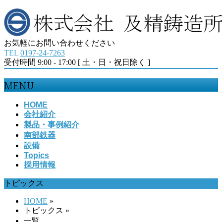
お気軽にお問い合わせください
TEL
0197-24-7263
受付時間 9:00 - 17:00 [ 土・日・祝日除く ]
MENU
メ
HOME
会社紹介
ニ
製品・事例紹介
ュ
南部鉄器
ー
設備
を
Topics
飛
採用情報
ば
す
トピックス
HOME
»
トピックス
»
一覧