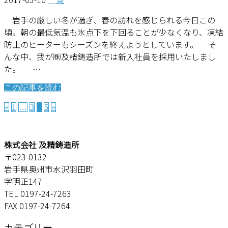
岩手の厳しい冬が過ぎ、春の訪れを感じられる今日この
頃。朝の最低気温も氷点下を下回ることが少なくなり、凍結
防止のヒーターもシーズンを終えようとしています。 そ
んな中、我が㈱及精鋳造所では新入社員を採用いたしまし
た。 …
この記事を読む
«
1
…
3
4
5
»
株式会社 及精鋳造所
〒023-0132
岩手県奥州市水沢羽田町
字明正147
TEL 0197-24-7263
FAX 0197-24-7264
カテゴリー