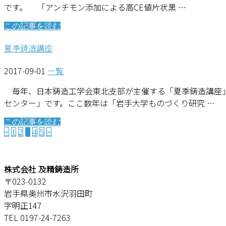
です。 「アンチモン添加による高CE値片状黒 …
この記事を読む
夏季鋳造講座
2017-09-01
一覧
毎年、日本鋳造工学会東北支部が主催する「夏季鋳造講座」
センター」です。ここ数年は「岩手大学ものづくり研究 …
この記事を読む
«
1
2
3
4
5
»
株式会社 及精鋳造所
〒023-0132
岩手県奥州市水沢羽田町
字明正147
TEL 0197-24-7263