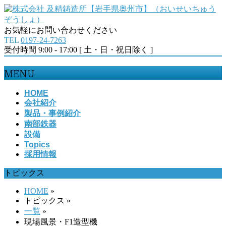
お気軽にお問い合わせください
TEL
0197-24-7263
受付時間 9:00 - 17:00 [ 土・日・祝日除く ]
MENU
メ
HOME
会社紹介
ニ
製品・事例紹介
ュ
南部鉄器
ー
設備
を
Topics
飛
採用情報
ば
す
トピックス
HOME
»
トピックス
»
一覧
»
現場風景・F1造型機