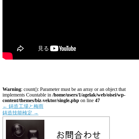
Warning
: count(): Parameter must be an array or an object that
implements Countable in
/home/users/1/agelak/web/oisei/wp-
content/themes/biz-vektor/single.php
on line
47
←
鋳造工場と梅雨
鋳造技能検定
→