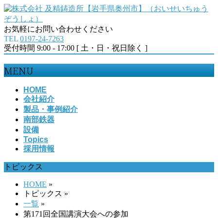
お気軽にお問い合わせください
TEL
0197-24-7263
受付時間 9:00 - 17:00 [ 土・日・祝日除く ]
MENU
メ
HOME
会社紹介
ニ
製品・事例紹介
ュ
南部鉄器
ー
設備
を
Topics
飛
採用情報
ば
す
トピックス
HOME
»
トピックス
»
一覧
»
第171回全国講演大会への参加