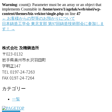
Warning
: count(): Parameter must be an array or an object that
implements Countable in
/home/users/1/agelak/web/oisei/wp-
content/themes/biz-vektor/single.php
on line
47
←
お客様からの型等のお預かりについて
日本鋳造工学会 東北支部 第97回鋳造技術部会に参加しま
す！
→
株式会社 及精鋳造所
〒023-0132
岩手県奥州市水沢羽田町
字明正147
TEL 0197-24-7263
FAX 0197-24-7264
カテゴリー
一覧