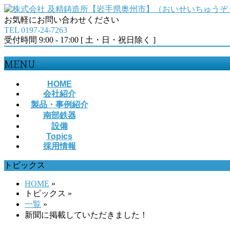
お気軽にお問い合わせください
TEL 0197-24-7263
受付時間 9:00 - 17:00 [ 土・日・祝日除く ]
MENU
メ
HOME
会社紹介
ニ
製品・事例紹介
ュ
南部鉄器
ー
設備
を
Topics
飛
採用情報
ば
す
トピックス
HOME
»
トピックス
»
一覧
»
新聞に掲載していただきました！