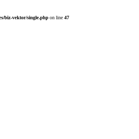
s/biz-vektor/single.php
on line
47