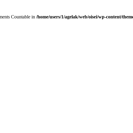
lements Countable in
/home/users/1/agelak/web/oisei/wp-content/theme