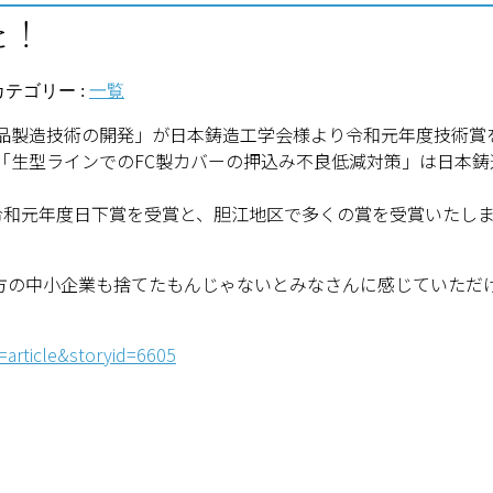
た！
カテゴリー :
一覧
械部品製造技術の開発」が日本鋳造工学会様より令和元年度技術
「生型ラインでのFC製カバーの押込み不良低減対策」は日本
令和元年度日下賞を受賞と、胆江地区で多くの賞を受賞いたし
の中小企業も捨てたもんじゃないとみなさんに感じていただ
=article&storyid=6605