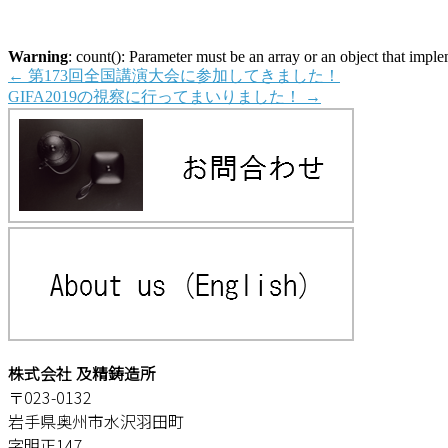
Warning
: count(): Parameter must be an array or an object that imp
←
第173回全国講演大会に参加してきました！
GIFA2019の視察に行ってまいりました！
→
株式会社 及精鋳造所
〒023-0132
岩手県奥州市水沢羽田町
字明正147