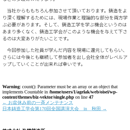
当社からももちろん参加させて頂いております。鋳造をよ
り深く理解するためには、現場作業と理論的な部分を両方学
ぶ必要があります。そして、鋳造工学を学ぶ機会というのは
あまり多くなく、鋳造工学会がこのような機会を与えて下さ
るのは大変ありがたいことです。
今回参加した社員が学んだ内容を現場に還元してもらい、
さらには今後とも継続して参加者を出し会社全体がレベルア
ップしていくことが出来れば幸いです。
Warning
: count(): Parameter must be an array or an object that
implements Countable in
/home/users/1/agelak/web/oisei/wp-
content/themes/biz-vektor/single.php
on line
47
←
お盆休み前の一斉メンテナンス
日本鋳造工学会第170回全国講演大会 in 秋田
→