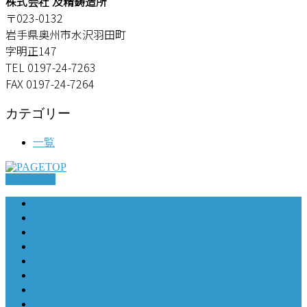
株式会社 及精鋳造所
〒023-0132
岩手県奥州市水沢羽田町
字明正147
TEL 0197-24-7263
FAX 0197-24-7264
カテゴリー
一覧
PAGETOP
ＨＯＭＥ
会社紹介
製品・事例紹介
南部鉄器
設備
トピックス
採用情報
お問い合せ