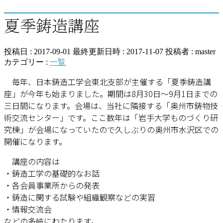
夏季鋳造講座
投稿日 : 2017-09-01
最終更新日時 : 2017-11-07
投稿者 :
master
カテゴリー :
一覧
毎年、日本鋳造工学会東北支部が主催する「夏季鋳造講
座」が今年も始まりました。期間は8月30日～9月1日までの
三日間になります。会場は、当社に隣接する「奥州市鋳物技
術交流センター」です。ここ数年は「岩手大学ものづくり研
究棟」が会場になっていたので久しぶりの奥州市水沢区での
開催になります。
講座の内容は
・鋳造工学の基礎的なお話
・各会員事業所からの発表
・鋳造に関する試験や組織観察などの実習
・情報交流会
などの多岐にわたります。