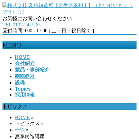
お気軽にお問い合わせください
TEL
0197-24-7263
受付時間 9:00 - 17:00 [ 土・日・祝日除く ]
MENU
メ
HOME
会社紹介
ニ
製品・事例紹介
ュ
南部鉄器
ー
設備
を
Topics
飛
採用情報
ば
す
トピックス
HOME
»
トピックス
»
一覧
»
夏季鋳造講座