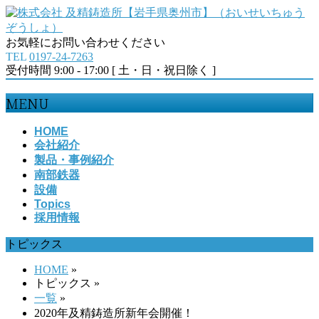
お気軽にお問い合わせください
TEL
0197-24-7263
受付時間 9:00 - 17:00 [ 土・日・祝日除く ]
MENU
メ
HOME
会社紹介
ニ
製品・事例紹介
ュ
南部鉄器
ー
設備
を
Topics
飛
採用情報
ば
す
トピックス
HOME
»
トピックス
»
一覧
»
2020年及精鋳造所新年会開催！