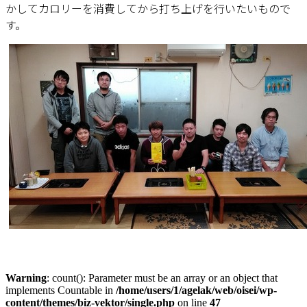
かしてカロリーを消費してから打ち上げを行いたいもので
す。
Warning
: count(): Parameter must be an array or an object that
implements Countable in
/home/users/1/agelak/web/oisei/wp-
content/themes/biz-vektor/single.php
on line
47