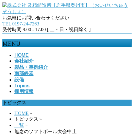
お気軽にお問い合わせください
TEL
0197-24-7263
受付時間 9:00 - 17:00 [ 土・日・祝日除く ]
MENU
メ
HOME
会社紹介
ニ
製品・事例紹介
ュ
南部鉄器
ー
設備
を
Topics
飛
採用情報
ば
す
トピックス
HOME
»
トピックス
»
一覧
»
無念のソフトボール大会中止