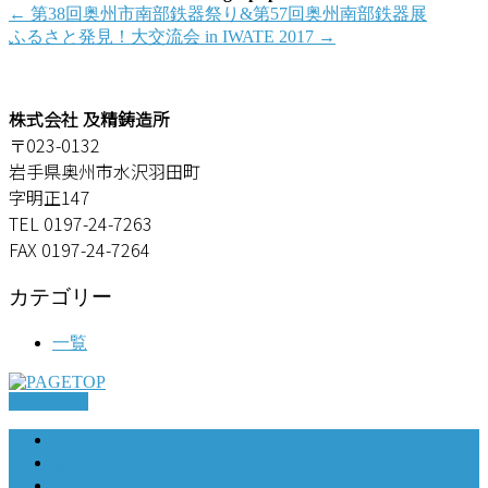
←
第38回奥州市南部鉄器祭り&第57回奥州南部鉄器展
ふるさと発見！大交流会 in IWATE 2017
→
株式会社 及精鋳造所
〒023-0132
岩手県奥州市水沢羽田町
字明正147
TEL 0197-24-7263
FAX 0197-24-7264
カテゴリー
一覧
PAGETOP
ＨＯＭＥ
会社紹介
製品・事例紹介