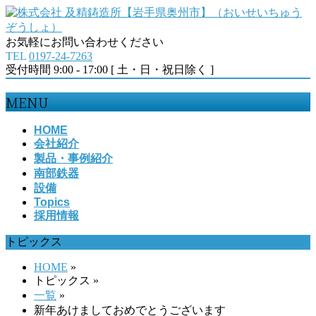
お気軽にお問い合わせください
TEL
0197-24-7263
受付時間 9:00 - 17:00 [ 土・日・祝日除く ]
MENU
メ
HOME
会社紹介
ニ
製品・事例紹介
ュ
南部鉄器
ー
設備
を
Topics
飛
採用情報
ば
す
トピックス
HOME
»
トピックス
»
一覧
»
新年あけましておめでとうございます