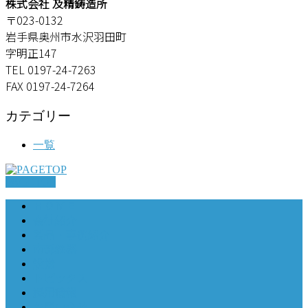
株式会社 及精鋳造所
〒023-0132
岩手県奥州市水沢羽田町
字明正147
TEL 0197-24-7263
FAX 0197-24-7264
カテゴリー
一覧
PAGETOP
ＨＯＭＥ
会社紹介
製品・事例紹介
南部鉄器
設備
トピックス
採用情報
お問い合せ