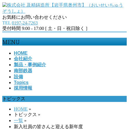
お気軽にお問い合わせください
TEL
0197-24-7263
受付時間 9:00 - 17:00 [ 土・日・祝日除く ]
MENU
メ
HOME
会社紹介
ニ
製品・事例紹介
ュ
南部鉄器
ー
設備
を
Topics
飛
採用情報
ば
す
トピックス
HOME
»
トピックス
»
一覧
»
新入社員の皆さんと迎える新年度