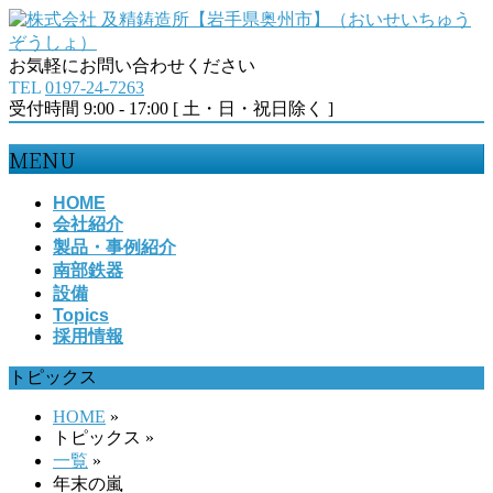
お気軽にお問い合わせください
TEL
0197-24-7263
受付時間 9:00 - 17:00 [ 土・日・祝日除く ]
MENU
メ
HOME
会社紹介
ニ
製品・事例紹介
ュ
南部鉄器
ー
設備
を
Topics
飛
採用情報
ば
す
トピックス
HOME
»
トピックス
»
一覧
»
年末の嵐